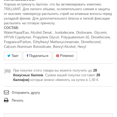
Хорошо встряхнуть баллон, что бы активизировать комплекс
TRILLIANT. Для легкого объема, ослепительного сияния и защиты
от высоких температур распылить спрей на влажные волосы перед
укладкой феном. Для дополнительного блеска и легкой фиксации
распылить на готовую прическу.
СОСТАВ:
Water/Aqua/Eau, Alcohol Denat., Isododecane, Disiloxane, Glycerin,
VP/VA Copolymer, Propylene Glycol, Polyquaternium-16, Dimethicone,
Fragrance/Parfum, Ethylhexyl Methoxycinnamate, Dimethiconol,
Calcium Aluminum Borosilicate, Benzyl Alcohol, Hexyl
Твит
Поделиться
Pinterest
При покупке этого товара вы можете получить до
28
бонусных баллов
. Сумма вашей покупки составит
28
балла(ов)
которые можно обменять на купон в
1,40 €
.
Отправить другу
Печать