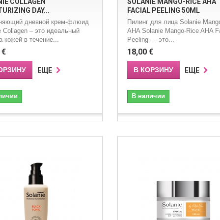
NIE COLLAGEN
SOLANIE MANGO-RICE AHA
URIZING DAY...
FACIAL PEELING 50ML
няющий дневной крем-флюид
Пилинг для лица Solanie Mang
e Collagen – это идеальный
AHA Solanie Mango-Rice AHA Fa
а кожей в течение...
Peeling — это...
 €
18,00 €
ОРЗИНУ
В КОРЗИНУ
ЕЩЕ
ЕЩЕ
личии
В наличии