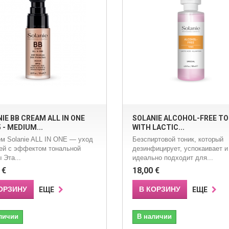
IE BB CREAM ALL IN ONE
SOLANIE ALCOHOL-FREE TO
 - MEDIUM...
WITH LACTIC...
м Solanie ALL IN ONE — уход
Безспиртовой тоник, который
жей с эффектом тональной
дезинфицирует, успокаивает и
 Эта...
идеально подходит для...
 €
18,00 €
ОРЗИНУ
В КОРЗИНУ
ЕЩЕ
ЕЩЕ
личии
В наличии