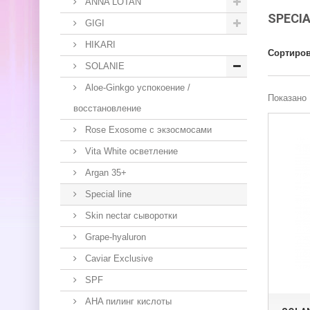
ANNA LOTAN
SPECIA
GIGI
HIKARI
Сортиров
SOLANIE
Aloe-Ginkgo успокоение /
Показано 
восстановление
Rose Exosome с экзосмосами
Vita White осветление
Argan 35+
Special line
Skin nectar сыворотки
Grape-hyaluron
Caviar Exclusive
SPF
AHA пилинг кислоты