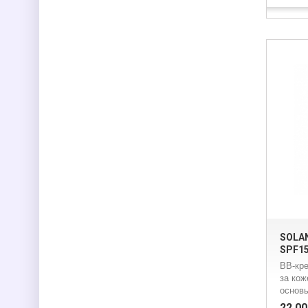
SOLAN
SPF15 
BB-кре
за ко
основы
22,00