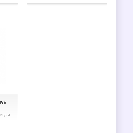
IVE
ица и