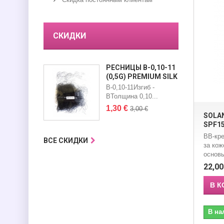
СКИДКИ
РЕСНИЦЫ B-0,10-11
(0,5G) PREMIUM SILK
B-0,10-11Изгиб -
BТолщина 0,10...
1,30 €
3,00 €
SOLAN
SPF15
BB-кре
ВСЕ СКИДКИ
за ко
основы
22,00
В К
В на