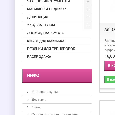
STALEKS ИНСТРУМЕНТЫ
МАНИКЮР И ПЕДИКЮР
ДЕПИЛЯЦИЯ
УХОД ЗА ТЕЛОМ
SOLAN
ЭПОКСИДНАЯ СМОЛА
Бесспи
КИСТИ ДЛЯ МАКИЯЖА
и жир
РЕЗИНКИ ДЛЯ ТРЕНИРОВОК
эффект
16,00
РАСПРОДАЖА
В К
ИНФО
В на
Условия покупки
Доставка
О нас
Скидка постоянным клиентам