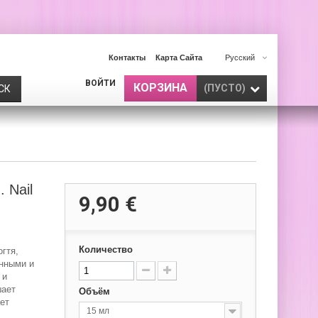
Контакты
Карта Сайта
Русский
ВОЙТИ
КОРЗИНА
(ПУСТО)
СК
 Nail
9,90 €
Количество
огтя,
нными и
 и
шает
Объём
ет
15 мл