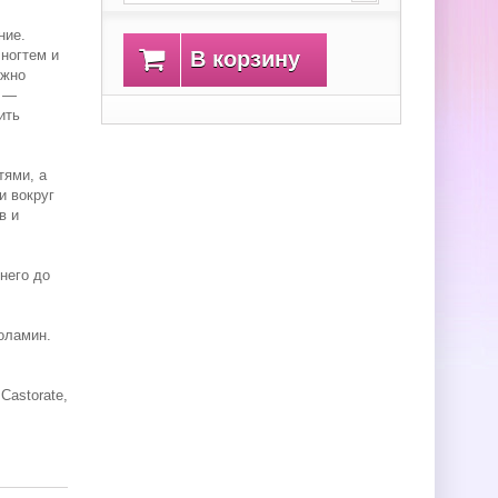
ние.
ногтем и
В корзину
ожно
л —
ить
тями, а
и вокруг
в и
 него до
ноламин.
 Castorate,