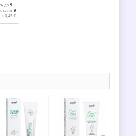
ть до
9
оставит
9
н в
0,45 €
.