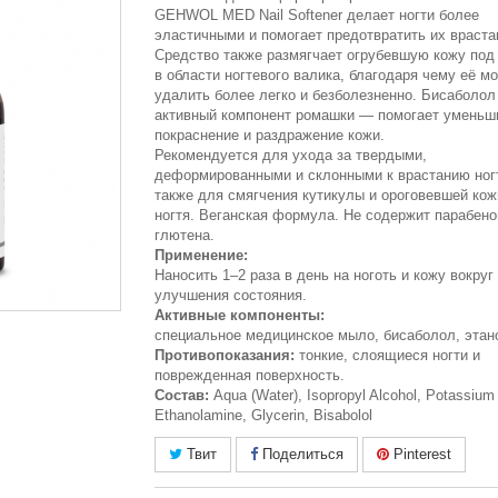
GEHWOL MED Nail Softener делает ногти более
эластичными и помогает предотвратить их враста
Средство также размягчает огрубевшую кожу под 
в области ногтевого валика, благодаря чему её м
удалить более легко и безболезненно. Бисаболо
активный компонент ромашки — помогает уменьш
покраснение и раздражение кожи.
Рекомендуется для ухода за твердыми,
деформированными и склонными к врастанию ног
также для смягчения кутикулы и ороговевшей кож
ногтя. Веганская формула. Не содержит парабено
глютена.
Применение:
Наносить 1–2 раза в день на ноготь и кожу вокруг
улучшения состояния.
Активные компоненты:
специальное медицинское мыло, бисаболол, эта
Противопоказания:
тонкие, слоящиеся ногти и
поврежденная поверхность.
Состав:
Aqua (Water), Isopropyl Alcohol, Potassium
Ethanolamine, Glycerin, Bisabolol
Твит
Поделиться
Pinterest