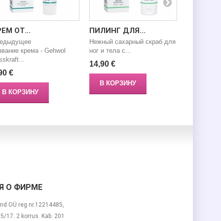
ЕМ ОТ...
ПИЛИНГ ДЛЯ...
КРЕМ-ДЕ
едыдущее
Нежный сахарный скраб для
Lavilin Und
звание крема - Gehwol
ног и тела с...
Cream – но
skraft...
14,90 €
16,50 €
90 €
В КОРЗИНУ
В КОР
В КОРЗИНУ
 О ФИРМЕ
nd OÜ reg nr.12214485,
 15/17. 2 korrus. Kab. 201