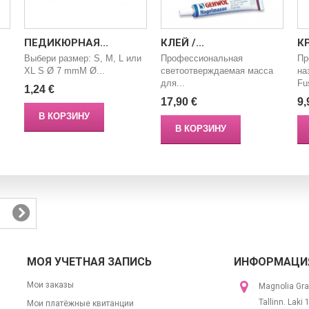
ПЕДИКЮРНАЯ...
КЛЕЙ /...
КР
Выбери размер: S, M, L или
Профессиональная
Пр
XL S Ø 7 mmM Ø...
светоотверждаемая масса
на
для...
Fus
1,24 €
17,90 €
9,
В КОРЗИНУ
В КОРЗИНУ
МОЯ УЧЕТНАЯ ЗАПИСЬ
ИНФОРМАЦИЯ
Мои заказы
Magnolia Gra
Tallinn. Laki
Мои платёжные квитанции