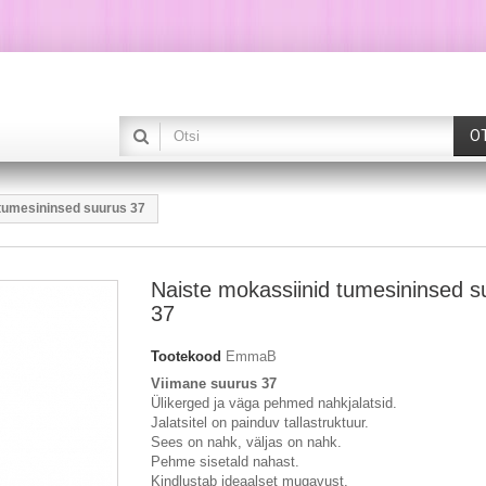
O
 tumesininsed suurus 37
Naiste mokassiinid tumesininsed s
37
Tootekood
EmmaB
Viimane suurus 37
Ülikerged ja väga pehmed nahkjalatsid.
J
alatsitel on painduv tallastruktuur.
Sees on nahk, väljas on nahk.
Pehme sisetald nahast.
Kindlustab ideaalset mugavust.