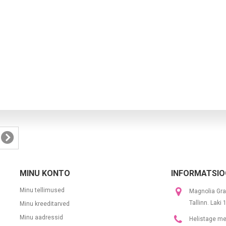
MINU KONTO
INFORMATSIO
Minu tellimused
Magnolia Gra
Tallinn. Laki
Minu kreeditarved
Minu aadressid
Helistage me