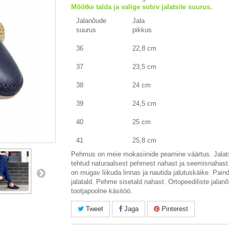
Mõõtke talda ja valige sobiv jalatsite suurus.
Jalanõude
Jala
suurus
pikkus
36
22,8 cm
37
23,5 cm
38
24 cm
39
24,5 cm
40
25 cm
41
25,8 cm
Pehmus on meie mokasiinide peamine väärtus. Jalat
tehtud naturaalsest pehmest nahast ja seemisnahas
on mugav liikuda linnas ja nautida jalutuskäike. Pain
jalatald. Pehme sisetald nahast. Ortopeediliste jalan
tootjapoolne käsitöö.
Tweet
Jaga
Pinterest