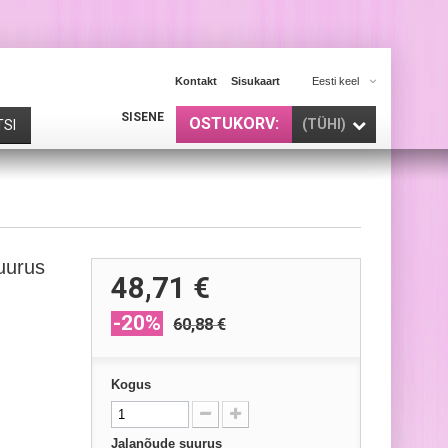
Kontakt
Sisukaart
Eesti keel
SISENE
OSTUKORV:
(TÜHI)
TSI
uurus
48,71 €
-20%
60,88 €
Kogus
Jalanõude suurus