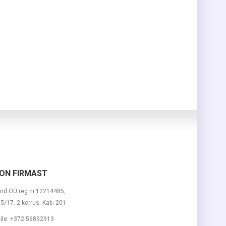
ON FIRMAST
nd OÜ reg nr.12214485,
 15/17. 2 korrus. Kab. 201
ile:
+372 56892913