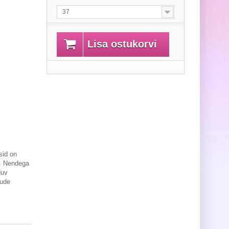
37
Lisa ostukorvi
sid on
t. Nendega
duv
õude