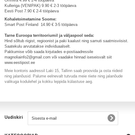
Omniva 4.99 € 2-4 tööpäeva
Kulleriga (VENIPAK) 9.90 € 2-3 tööpäeva
Eesti Post 7.90 € 2-4 tööpäeva
Kohaletoimetamine Soome:
Smart Post Finland 14.90 € 3-5 tööpäeva
Tarne Euroopa territooriumil ja väljaspool seda:
Hind sõltub riigist, regioonist ja paki kaalust ning samuti saatmisviisist.
Saatekulu arvutatakse individuaalselt.
Pakkumise võib saada kirjutades e-postiaadressile
magnoliainfo2@gmail.com või vaadake hinnad iseseisvalt siit
www.eestipost.ee
Meie kontoris aadressil Laki 15, Tallinn saab proovida ja osta riideid
ning jalanõusid. Palume eelnevalt tutvuda meie riiete ning jalanõude
valikuga kodulehel ja kokku leppida külastuse aeg.
Uudiskiri