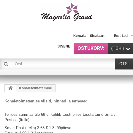
Kontakt
Sisukaart
Eesti keel
SISENE
OSTUKORV:
(TÜHI)
OTSI
Kohaletoimetamine
Kohaletoimetamise viisid, hinnad ja tarneaeg.
Tellides summas üle 69 €, kehtib Eesti piires tasuta tarne Smart
Postiga (Itella).
Smart Post
(Itella)
3.65 € 1-3 tööpäeva