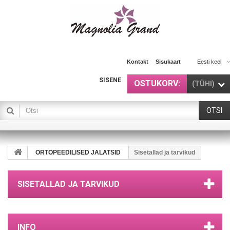
Kontakt
Sisukaart
Eesti keel
SISENE
OSTUKORV:
(TÜHI)
OTSI
ORTOPEEDILISED JALATSID
Sisetallad ja tarvikud
SISETALLAD JA TARVIKUD
INFO