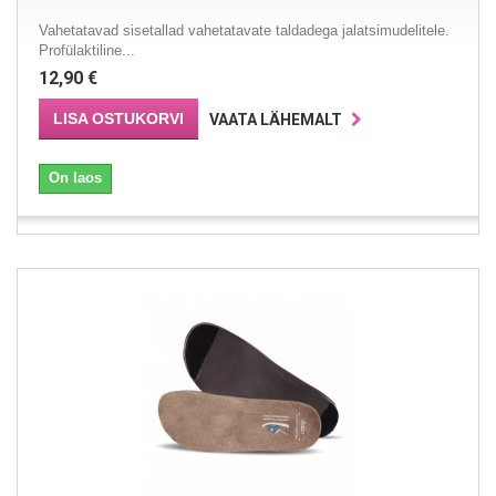
Vahetatavad sisetallad vahetatavate taldadega jalatsimudelitele.
Profülaktiline...
12,90 €
LISA OSTUKORVI
VAATA LÄHEMALT
On laos