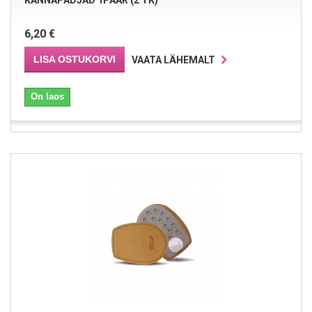
KANNAPADJAD 1PAAR (2 TK)
6,20 €
LISA OSTUKORVI
VAATA LÄHEMALT
On laos