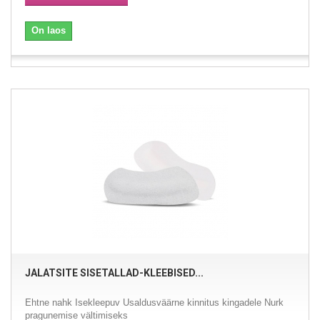
On laos
JALATSITE SISETALLAD-KLEEBISED...
Ehtne nahk Isekleepuv Usaldusväärne kinnitus kingadele Nurk
pragunemise vältimiseks