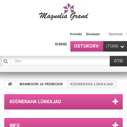
Kontakt
Sisukaart
Eesti keel
SISENE
OSTUKORV:
(TÜHI)
OTSI
MANIKÜÜR JA PEDIKÜÜR
KÜÜNENAHA LÜKKAJAD
KÜÜNENAHA LÜKKAJAD
INFO