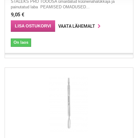
STALEKS PRO TÖÖOSA ümardatud küünenahalükkaja ja
painutatud laba PEAMISED OMADUSED...
9,05 €
LISA OSTUKORVI
VAATA LÄHEMALT
On laos