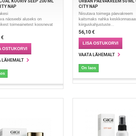
OAL KOORIV SEEP 200 ML
URBAN PÄEVAKREEM 50 ML 
CITY NAP
CITY NAP
kesi
Niisutava toimega päevakreem
ava näoseebi aluseks on
kaitsmaks nahka keskkonnasaas
likest toimeainetest koosnevat
kiirguskahjustuste...
56,10 €
 €
LISA OSTUKORVI
A OSTUKORVI
VAATA LÄHEMALT
A LÄHEMALT
On laos
aos