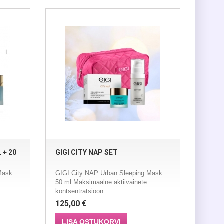
 + 20
GIGI CITY NAP SET
Mask
GIGI City NAP Urban Sleeping Mask
50 ml Maksimaalne aktiivainete
kontsentratsioon....
125,00 €
LISA OSTUKORVI