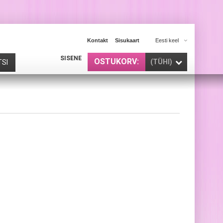
Kontakt
Sisukaart
Eesti keel
SISENE
OSTUKORV:
(TÜHI)
TSI