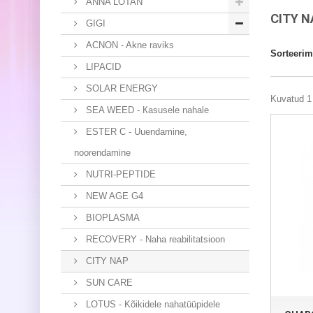
ANNA LOTAN
CITY 
GIGI
ACNON - Akne raviks
Sorteerim
LIPACID
SOLAR ENERGY
Kuvatud 1 
SEA WEED - Кasusele nahale
ESTER C - Uuendamine,
noorendamine
NUTRI-PEPTIDE
NEW AGE G4
BIOPLASMA
RECOVERY - Naha reabilitatsioon
CITY NAP
SUN CARE
LOTUS - Kõikidele nahatüüpidele