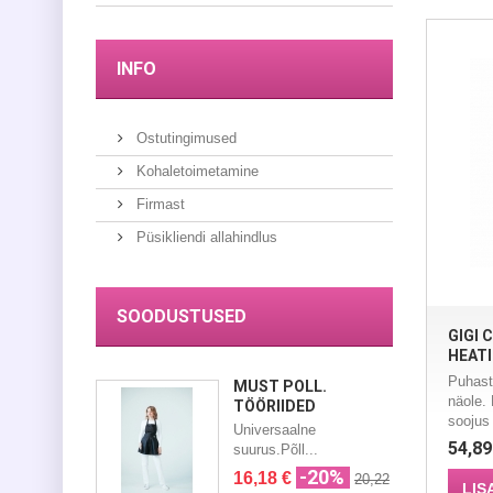
INFO
Ostutingimused
Kohaletoimetamine
Firmast
Püsikliendi allahindlus
SOODUSTUSED
GIGI 
HEATI
Puhast
MUST PÕLL.
näole.
TÖÖRIIDED
soojus
Universaalne
54,89
suurus.Põll...
-20%
16,18 €
20,22
LIS