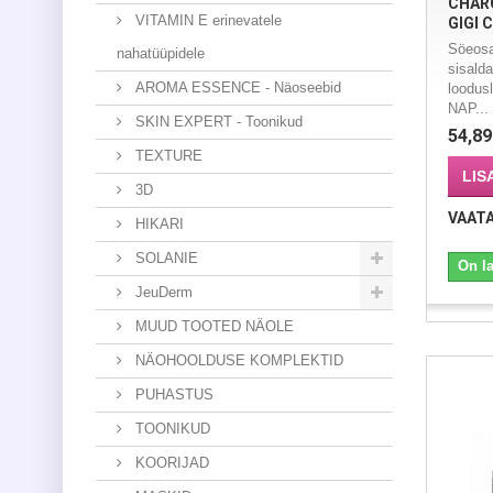
CHARC
VITAMIN E erinevatele
GIGI 
Söeosa
nahatüüpidele
sisald
AROMA ESSENCE - Näoseebid
loodus
NAP...
SKIN EXPERT - Toonikud
54,89
TEXTURE
LIS
3D
VAAT
HIKARI
SOLANIE
On l
JeuDerm
MUUD TOOTED NÄOLE
NÄOHOOLDUSE KOMPLEKTID
PUHASTUS
TOONIKUD
KOORIJAD