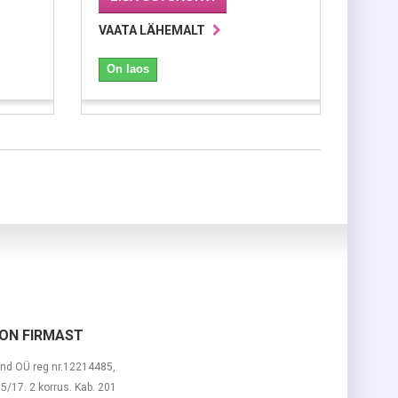
VAATA LÄHEMALT
On laos
ON FIRMAST
nd OÜ reg nr.12214485,
 15/17. 2 korrus. Kab. 201