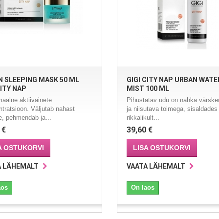
 SLEEPING MASK 50 ML
GIGI CITY NAP URBAN WATE
CITY NAP
MIST 100 ML
aalne aktiivainete
Pihustatav udu on nahka värsk
ntratsioon. Väljutab nahast
ja niisutava toimega, sisaldades
e, pehmendab ja...
rikkalikult...
 €
39,60 €
A OSTUKORVI
LISA OSTUKORVI
A LÄHEMALT
VAATA LÄHEMALT
aos
On laos