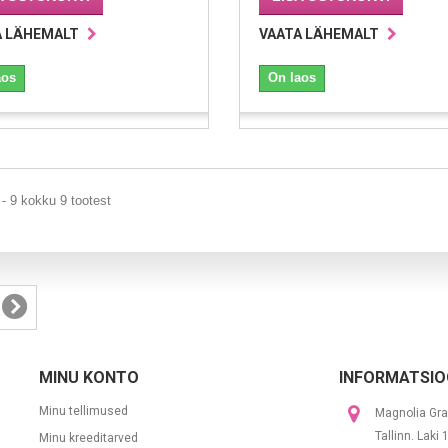
A LÄHEMALT
VAATA LÄHEMALT
aos
On laos
- 9 kokku 9 tootest
MINU KONTO
INFORMATSIO
Minu tellimused
Magnolia Gra
Tallinn. Laki
Minu kreeditarved