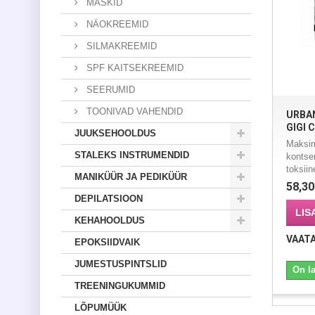
MASKID
NÄOKREEMID
SILMAKREEMID
SPF KAITSEKREEMID
SEERUMID
TOONIVAD VAHENDID
URBAN
GIGI 
JUUKSEHOOLDUS
Maksim
STALEKS INSTRUMENDID
kontse
toksiin
MANIKÜÜR JA PEDIKÜÜR
58,30
DEPILATSIOON
LIS
KEHAHOOLDUS
VAAT
EPOKSIIDVAIK
JUMESTUSPINTSLID
On l
TREENINGUKUMMID
LÕPUMÜÜK