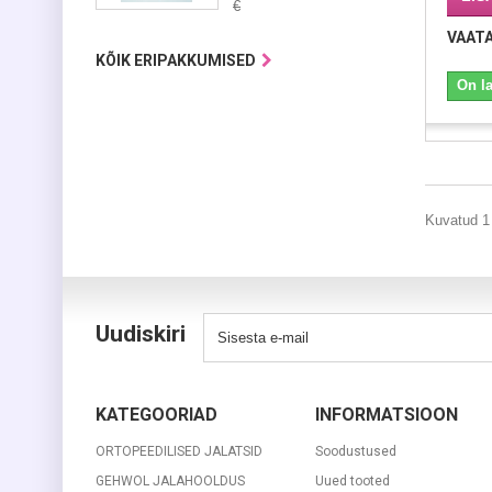
€
VAAT
KÕIK ERIPAKKUMISED
On l
Kuvatud 1 
Uudiskiri
KATEGOORIAD
INFORMATSIOON
ORTOPEEDILISED JALATSID
Soodustused
GEHWOL JALAHOOLDUS
Uued tooted