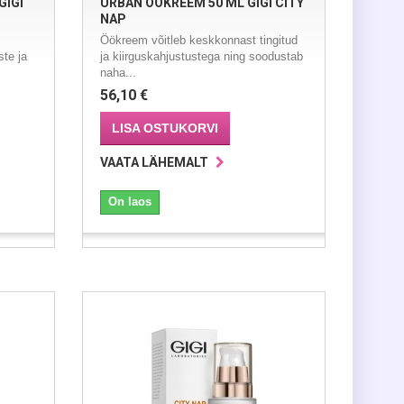
GIGI
URBAN ÖÖKREEM 50 ML GIGI CITY
NAP
Öökreem võitleb keskkonnast tingitud
te ja
ja kiirguskahjustustega ning soodustab
naha...
56,10 €
LISA OSTUKORVI
VAATA LÄHEMALT
On laos