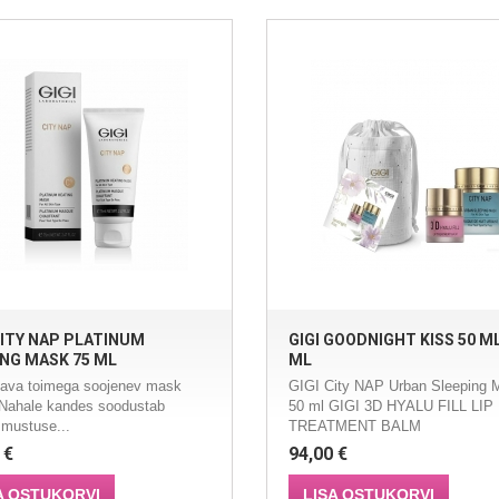
CITY NAP PLATINUM
GIGI GOODNIGHT KISS 50 ML
NG MASK 75 ML
ML
ava toimega soojenev mask
GIGI City NAP Urban Sleeping 
 Nahale kandes soodustab
50 ml GIGI 3D HYALU FILL LIP
 mustuse...
TREATMENT BALM
 €
94,00 €
A OSTUKORVI
LISA OSTUKORVI