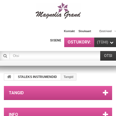
Kontakt
Sisukaart
Eesti keel
SISENE
OSTUKORV:
(TÜHI)
OTSI
STALEKS INSTRUMENDID
Tangid
TANGID
INFO