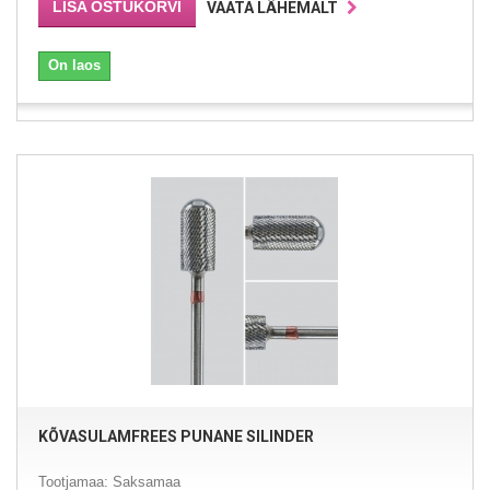
LISA OSTUKORVI
VAATA LÄHEMALT
On laos
KÕVASULAMFREES PUNANE SILINDER
Tootjamaa: Saksamaa