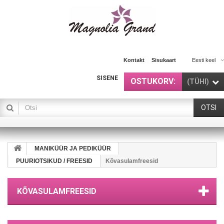
Kontakt
Sisukaart
Eesti keel
SISENE
OSTUKORV:
(TÜHI)
OTSI
MANIKÜÜR JA PEDIKÜÜR
PUURIOTSIKUD / FREESID
Kõvasulamfreesid
KÕVASULAMFREESID