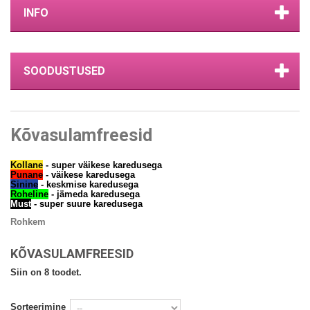
INFO
SOODUSTUSED
Kõvasulamfreesid
Kollane
- super väikese karedusega
Punane
- väikese karedusega
Sinine
- keskmise karedusega
Roheline
- jämeda karedusega
Must
- super suure karedusega
Rohkem
KÕVASULAMFREESID
Siin on 8 toodet.
Sorteerimine