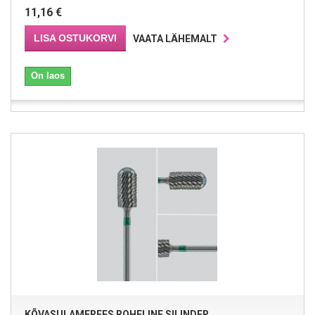
11,16 €
LISA OSTUKORVI
VAATA LÄHEMALT
On laos
KÕVASULAMFREES ROHELINE SILINDER