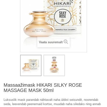
Vaata suuremalt
Massaažimask HIKARI SILKY ROSE
MASSAGE MASK 50ml
Luksuslik mask parandab nähtavalt naha üldist seisundit, noorendab
seda, leevendab peenemaid kortse, muudab naha siledaks ning annab