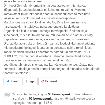
sellele tervisest särava ilme.
Õrn roosilõhn tekitab romantilisi assotsiatsioone, mis aitavad
lõõgastada ja tasakaalustada nii keha kui ka vaimu. Marokos
kasvavatest ravimtaimedest saadud looduspuhaste toimeainete
külluslik segu on kummardus iidsetele iluretseptidele.
Maroko roos sisaldab rikkalikult A-, C-, D- ja E-vitamiine ning
rasvhappeid, mis täidavad naha uue energia ja elujõuga.
Argaaniaõlis leidub ohtralt oomega-rasvhappeid, E-vitamiini ja
linoolhapet, mis niisutavad nahka, muudavad selle elastseks ning
tugevdavad rakumembraane, kaitstes nahka veetustumise eest.
Granaatõunaekstrakt on üks võimsamaid looduslikke antioksüdante,
mis soodustab kollageenisünteesi ja puhastab nahka toksiinidest.
Toode sisaldab HIKARI Laboratories patenditud aktiivainet NAD-
NOBEL™, mis on loodud koostöös Tel-Avivi ülikooli teadlastega.
Eksklusiivsel toimeainel on mitmesuunaline mõju:
see ühtlustab jumet, silendab nahka, vähendab kortse, tõstab näo
pehmeid kudesid ja annab ohtralt lisaenergiat, kiirendades naharakkude
taastumisprotsessi.
Tweet
Jaga
Pinterest
Ostes antud toote, kogute
93
boonuspunkti
. Teie ostukorvi
lisatakse ka
93
boonuspunkti
mis on võimalik konverteerida
kupongiks, väärtusega
4,65 €
.