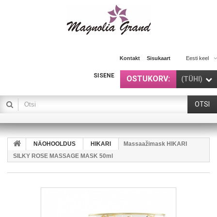
Kontakt
Sisukaart
Eesti keel
SISENE
OSTUKORV:
(TÜHI)
OTSI
NÄOHOOLDUS
HIKARI
Massaažimask HIKARI
SILKY ROSE MASSAGE MASK 50ml