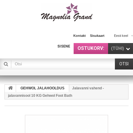
Kontakt
Sisukaart
Eesti keel
SISENE
OSTUKORV:
(TÜHI)
OTSI
GEHWOL JALAHOOLDUS
Jalavanni vahend -
jalavannisool 10 KG Gehwol Foot Bath