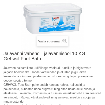
Vaata suuremalt
Jalavanni vahend - jalavannisool 10 KG
Gehwol Foot Bath
Jalavann palsamiliste ürdiõlidega väsinud, tundlike ja higistavate
jalgade hoolduseks. Toode värskendab ja elustab jalgu, aitab
leevendada väsimust ja ebamugavustunnet ning tagab pikaajalise
deodoriseeriva toime.
GEHWOL Foot Bath pehmendab karedat nahka, kalluseid ja
paksendeid, puhastab naha sügavuti ning aitab hoida selle sileda ja
elastsena. Lavendli-, rosmariini- ja tüümiani eeterlikud õlid stimuleerivad
vereringet, mõjuvad värskendavalt ning annavad meeldiva sooja- ja
mugavustunde.