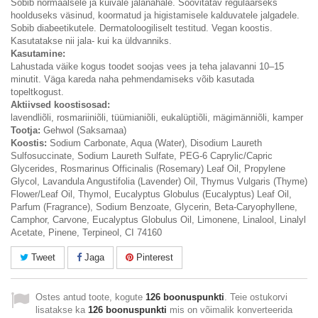
Sobib normaalsele ja kuivale jalanahale. Soovitatav regulaarseks
hoolduseks väsinud, koormatud ja higistamisele kalduvatele jalgadele.
Sobib diabeetikutele. Dermatoloogiliselt testitud. Vegan koostis.
Kasutatakse nii jala- kui ka üldvanniks.
Kasutamine:
Lahustada väike kogus toodet soojas vees ja teha jalavanni 10–15
minutit. Väga kareda naha pehmendamiseks võib kasutada
topeltkogust.
Aktiivsed koostisosad:
lavendliõli, rosmariiniõli, tüümianiõli, eukalüptiõli, mägimänniõli, kamper
Tootja:
Gehwol (Saksamaa)
Koostis:
Sodium Carbonate, Aqua (Water), Disodium Laureth
Sulfosuccinate, Sodium Laureth Sulfate, PEG-6 Caprylic/Capric
Glycerides, Rosmarinus Officinalis (Rosemary) Leaf Oil, Propylene
Glycol, Lavandula Angustifolia (Lavender) Oil, Thymus Vulgaris (Thyme)
Flower/Leaf Oil, Thymol, Eucalyptus Globulus (Eucalyptus) Leaf Oil,
Parfum (Fragrance), Sodium Benzoate, Glycerin, Beta-Caryophyllene,
Camphor, Carvone, Eucalyptus Globulus Oil, Limonene, Linalool, Linalyl
Acetate, Pinene, Terpineol, CI 74160
Tweet
Jaga
Pinterest
Ostes antud toote, kogute
126
boonuspunkti
. Teie ostukorvi
lisatakse ka
126
boonuspunkti
mis on võimalik konverteerida