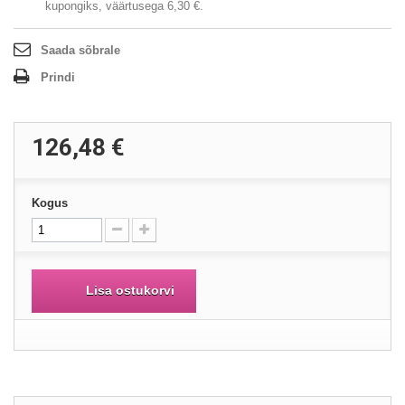
kupongiks, väärtusega
6,30 €
.
Saada sõbrale
Prindi
126,48 €
Kogus
Lisa ostukorvi