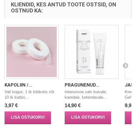
KLIENDID, KES ANTUD TOOTE OSTSID, ON
OSTNUD KA:
KAPOLIIN /...
PRAGUNENUD...
JALA
Vali kogus: 1 tk kilekotis või
Intensiivne salv kuivale,
Kreemi
10 tk karbis...
karedale, ketendavale...
Gehwol
3,97 €
14,90 €
9,90 
LISA OSTUKORVI
LISA OSTUKORVI
LI