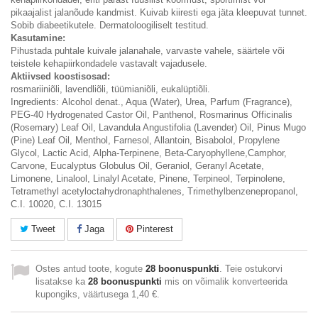
pikaajalist jalanõude kandmist. Kuivab kiiresti ega jäta kleepuvat tunnet.
Sobib diabeetikutele. Dermatoloogiliselt testitud.
Kasutamine:
Pihustada puhtale kuivale jalanahale, varvaste vahele, säärtele või
teistele kehapiirkondadele vastavalt vajadusele.
Aktiivsed koostisosad:
rosmariiniõli, lavendliõli, tüümianiõli, eukalüptiõli.
Ingredients:
Alcohol denat., Aqua (Water), Urea, Parfum (Fragrance),
PEG-40 Hydrogenated Castor Oil, Panthenol, Rosmarinus Officinalis
(Rosemary) Leaf Oil, Lavandula Angustifolia (Lavender) Oil, Pinus Mugo
(Pine) Leaf Oil, Menthol, Farnesol, Allantoin, Bisabolol, Propylene
Glycol, Lactic Acid, Alpha-Terpinene, Beta-Caryophyllene,Camphor,
Carvone, Eucalyptus Globulus Oil, Geraniol, Geranyl Acetate,
Limonene, Linalool, Linalyl Acetate, Pinene, Terpineol, Terpinolene,
Tetramethyl acetyloctahydronaphthalenes, Trimethylbenzenepropanol,
C.I. 10020, C.I. 13015
Tweet
Jaga
Pinterest
Ostes antud toote, kogute
28
boonuspunkti
. Teie ostukorvi
lisatakse ka
28
boonuspunkti
mis on võimalik konverteerida
kupongiks, väärtusega
1,40 €
.