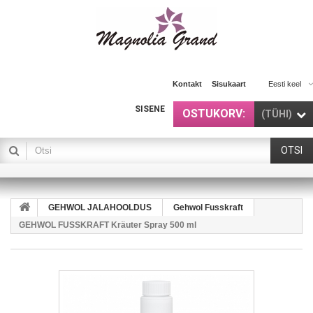
Kontakt
Sisukaart
Eesti keel
SISENE
OSTUKORV:
(TÜHI)
OTSI
GEHWOL JALAHOOLDUS
Gehwol Fusskraft
GEHWOL FUSSKRAFT Kräuter Spray 500 ml