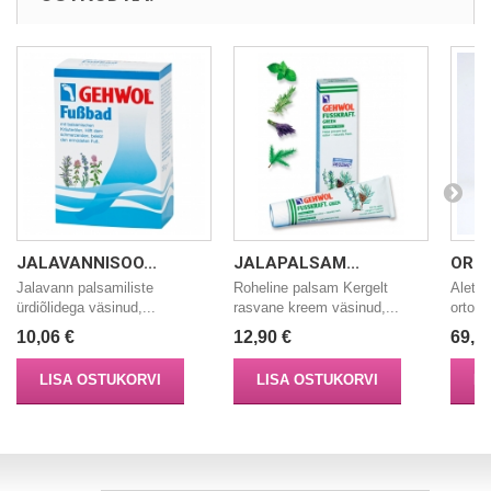
JALAVANNISOO...
JALAPALSAM...
ORTO
Jalavann palsamiliste
Roheline palsam Kergelt
Aletta
ürdiõlidega väsinud,...
rasvane kreem väsinud,...
ortope
10,06 €
12,90 €
69,9
LISA OSTUKORVI
LISA OSTUKORVI
LI