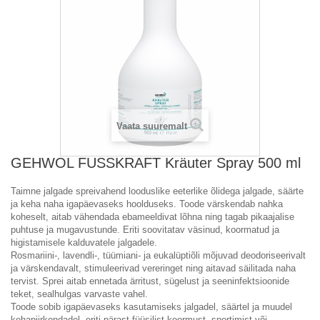
Vaata suuremalt
GEHWOL FUSSKRAFT Kräuter Spray 500 ml
Taimne jalgade spreivahend looduslike eeterlike õlidega jalgade, säärte
ja keha naha igapäevaseks hoolduseks. Toode värskendab nahka
koheselt, aitab vähendada ebameeldivat lõhna ning tagab pikaajalise
puhtuse ja mugavustunde. Eriti soovitatav väsinud, koormatud ja
higistamisele kalduvatele jalgadele.
Rosmariini-, lavendli-, tüümiani- ja eukalüptiõli mõjuvad deodoriseerivalt
ja värskendavalt, stimuleerivad vereringet ning aitavad säilitada naha
tervist. Sprei aitab ennetada ärritust, sügelust ja seeninfektsioonide
teket, sealhulgas varvaste vahel.
Toode sobib igapäevaseks kasutamiseks jalgadel, säärtel ja muudel
kehapiirkondadel, eriti pärast füüsilist koormust, sportimist või