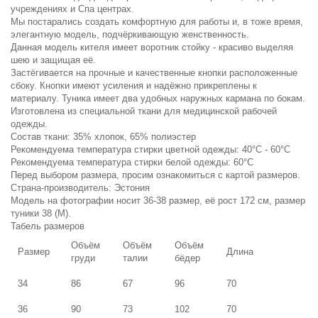
учреждениях и Спа центрах.
Мы постарались создать комфортную для работы и, в тоже время,
элегантную модель, подчёркивающую женственность.
Данная модель кителя имеет воротник стойку - красиво выделяя
шею и защищая её.
Застёгивается на прочные и качественные кнопки расположенные
сбоку. Кнопки имеют усиления и надёжно прикреплены к
материалу. Туника имеет два удобных наружных кармана по бокам.
Изготовлена из специальной ткани для медицинской рабочей
одежды.
Состав ткани: 35% хлопок, 65% полиэстер
Рекомендуема температура стирки цветной одежды: 40°C - 60°C
Рекомендуема температура стирки белой одежды: 60°C
Перед выбором размера, просим ознакомиться с картой размеров.
Страна-производитель: Эстония
Модель на фотографии носит 36-38 размер, её рост 172 см, размер
туники 38 (M).
Табель размеров
Объём
Объём
Объём
Размер
Длина
груди
талии
бёдер
34
86
67
96
70
36
90
73
102
70