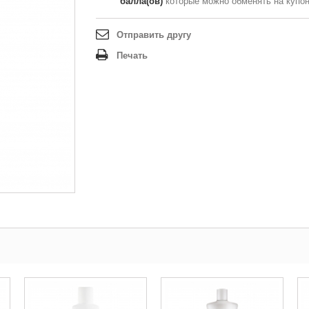
балла(ов)
которые можно обменять на купо
Отправить другу
Печать