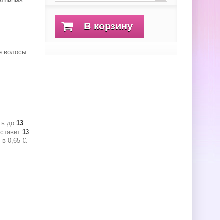
В корзину
е волосы
ть до
13
оставит
13
н в
0,65 €
.