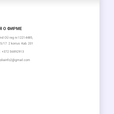
 О ФИРМЕ
nd OÜ reg nr.12214485,
 15/17. 2 korrus. Kab. 201
м:
+372 56892913
liainfo2@gmail.com