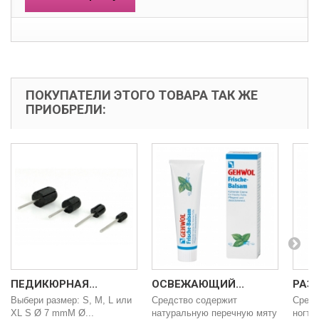
ПОКУПАТЕЛИ ЭТОГО ТОВАРА ТАК ЖЕ
ПРИОБРЕЛИ:
ПЕДИКЮРНАЯ...
ОСВЕЖАЮЩИЙ...
РАЗМ
Выбери размер: S, M, L или
Средство содержит
Средс
XL S Ø 7 mmM Ø...
натуральную перечную мяту
ногтей