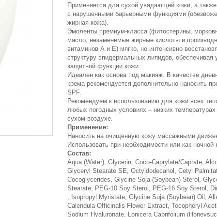
Применяется для сухой увядающей кожи, а также
с нарушенными барьерными функциями (обезвож
жирная кожа).
Эмоленты премиум-класса (фитостерины, морков
масло, незаменимые жирные кислоты и производ
витаминов А и Е) мягко, но интенсивно восстанов
структуру эпидермальных липидов, обеспечивая 
защитной функции кожи.
Идеален как основа под макияж. В качестве днев
крема рекомендуется дополнительно наносить пр
SPF.
Рекомендуем к использованию для кожи всех тип
любых погодных условиях – низких температурах
сухом воздухе.
Применение:
Наносить на очищенную кожу массажными движе
Использовать при необходимости или как ночной 
Состав:
Aqua (Water), Glycerin, Coco-Caprylate/Caprate, Alco
Glyceryl Stearate SE, Octyldodecanol, Cetyl Palmita
Cocoglycerides, Glycine Soja (Soybean) Sterol, Glyc
Stearate, PEG-10 Soy Sterol, PEG-16 Soy Sterol, D
, Isopropyl Myristate, Glycine Soja (Soybean) Oil, All
Calendula Officinalis Flower Extract, Tocopheryl Acet
Sodium Hyaluronate, Lonicera Caprifolium (Honeysuc