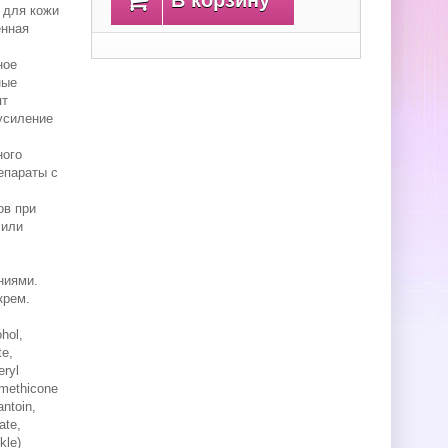
В корзину
 для кожи
енная
ное
ные
ят
усиление
ного
епараты с
ов при
 или
ниями.
крем.
hol,
te,
eryl
imethicone
antoin,
ate,
kle)