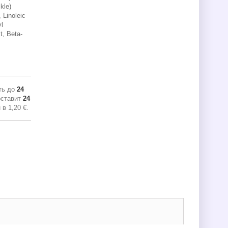
kle)
 Linoleic
yl
t, Beta-
ть до
24
оставит
24
н в
1,20 €
.