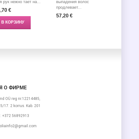
я рук нежно тает на...
выпадения волос
для увядаю
продлевает...
,70 €
31,30 €
57,20 €
В КОРЗИНУ
В КОР
 О ФИРМЕ
nd OÜ reg nr.12214485,
 15/17. 2 korrus. Kab. 201
м:
+372 56892913
liainfo2@gmail.com