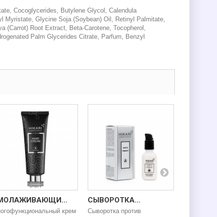
tate, Cocoglycerides, Butylene Glycol, Calendula
l Myristate, Glycine Soja (Soybean) Oil, Retinyl Palmitate,
va (Carrot) Root Extract, Beta-Carotene, Tocopherol,
drogenated Palm Glycerides Citrate, Parfum, Benzyl
МОЛАЖИВАЮЩИ...
СЫВОРОТКА...
«ЗОЛОТОЙ
огофункциональный крем
Сыворотка против
Бархатисты