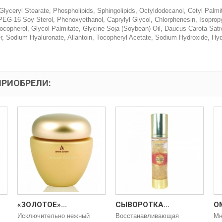
Glyceryl Stearate, Phospholipids, Sphingolipids, Octyldodecanol, Cetyl Palmi
 PEG-16 Soy Sterol, Phenoxyethanol, Caprylyl Glycol, Chlorphenesin, Isopropy
Tocopherol, Glycol Palmitate, Glycine Soja (Soybean) Oil, Daucus Carota Sati
r, Sodium Hyaluronate, Allantoin, Tocopheryl Acetate, Sodium Hydroxide, Hy
ПРИОБРЕЛИ:
«ЗОЛОТОЕ»...
СЫВОРОТКА...
О
Исключительно нежный
Восстанавливающая
Мн