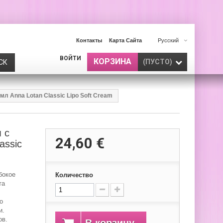
Контакты
Карта Сайта
Русский
ВОЙТИ
КОРЗИНА
(ПУСТО)
СК
 Anna Lotan Classic Lipo Soft Cream
 с
24,60 €
assic
бокое
Количество
та
о
и.
ов.