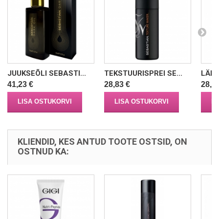
JUUKSEÕLI SEBASTI...
TEKSTUURISPREI SE...
LÄIG
41,23 €
28,83 €
28,8
LISA OSTUKORVI
LISA OSTUKORVI
LI
KLIENDID, KES ANTUD TOOTE OSTSID, ON
OSTNUD KA: