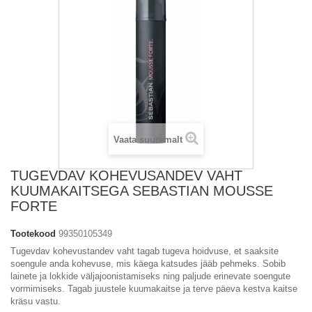
Vaata suuremalt
TUGEVDAV KOHEVUSANDEV VAHT
KUUMAKAITSEGA SEBASTIAN MOUSSE
FORTE
Tootekood
99350105349
Tugevdav kohevustandev vaht tagab tugeva hoidvuse, et saaksite
soengule anda kohevuse, mis käega katsudes jääb pehmeks. Sobib
lainete ja lokkide väljajoonistamiseks ning paljude erinevate soengute
vormimiseks. Tagab juustele kuumakaitse ja terve päeva kestva kaitse
kräsu vastu.