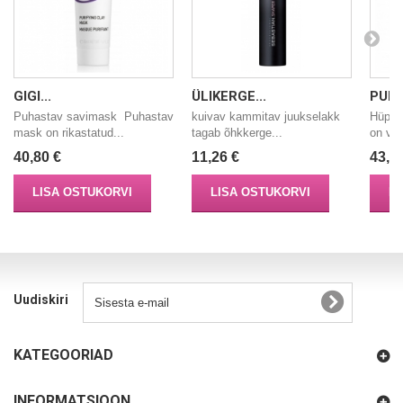
GIGI...
ÜLIKERGE...
PUHA
Puhastav savimask Puhastav
kuivav kammitav juukselakk
Hüpoa
mask on rikastatud...
tagab õhkkerge...
on väg
40,80 €
11,26 €
43,7
LISA OSTUKORVI
LISA OSTUKORVI
LI
Uudiskiri
KATEGOORIAD
INFORMATSIOON