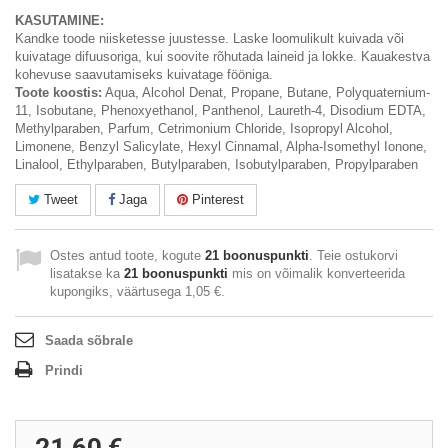
KASUTAMINE:
Kandke toode niisketesse juustesse. Laske loomulikult kuivada või
kuivatage difuusoriga, kui soovite rõhutada laineid ja lokke. Kauakestva
kohevuse saavutamiseks kuivatage fööniga.
Toote koostis:
Aqua, Alcohol Denat, Propane, Butane, Polyquaternium-
11, Isobutane, Phenoxyethanol, Panthenol, Laureth-4, Disodium EDTA,
Methylparaben, Parfum, Cetrimonium Chloride, Isopropyl Alcohol,
Limonene, Benzyl Salicylate, Hexyl Cinnamal, Alpha-Isomethyl Ionone,
Linalool, Ethylparaben, Butylparaben, Isobutylparaben, Propylparaben
Tweet
Jaga
Pinterest
Ostes antud toote, kogute
21
boonuspunkti
. Teie ostukorvi
lisatakse ka
21
boonuspunkti
mis on võimalik konverteerida
kupongiks, väärtusega
1,05 €
.
Saada sõbrale
Prindi