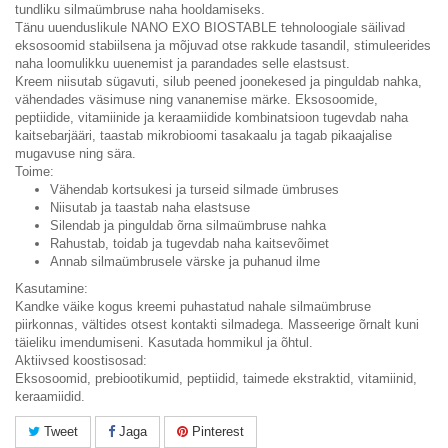
tundliku silmaümbruse naha hooldamiseks.
Tänu uuenduslikule NANO EXO BIOSTABLE tehnoloogiale säilivad
eksosoomid stabiilsena ja mõjuvad otse rakkude tasandil, stimuleerides
naha loomulikku uuenemist ja parandades selle elastsust.
Kreem niisutab sügavuti, silub peened joonekesed ja pinguldab nahka,
vähendades väsimuse ning vananemise märke. Eksosoomide,
peptiidide, vitamiinide ja keraamiidide kombinatsioon tugevdab naha
kaitsebarjääri, taastab mikrobioomi tasakaalu ja tagab pikaajalise
mugavuse ning sära.
Toime:
Vähendab kortsukesi ja turseid silmade ümbruses
Niisutab ja taastab naha elastsuse
Silendab ja pinguldab õrna silmaümbruse nahka
Rahustab, toidab ja tugevdab naha kaitsevõimet
Annab silmaümbrusele värske ja puhanud ilme
Kasutamine:
Kandke väike kogus kreemi puhastatud nahale silmaümbruse
piirkonnas, vältides otsest kontakti silmadega. Masseerige õrnalt kuni
täieliku imendumiseni. Kasutada hommikul ja õhtul.
Aktiivsed koostisosad:
Eksosoomid, prebiootikumid, peptiidid, taimede ekstraktid, vitamiinid,
keraamiidid.
Tweet
Jaga
Pinterest