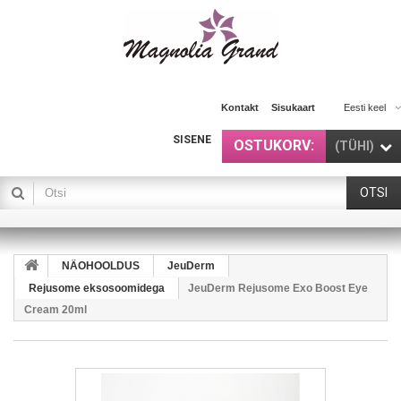
Kontakt
Sisukaart
Eesti keel
SISENE
OSTUKORV:
(TÜHI)
OTSI
NÄOHOOLDUS
JeuDerm
Rejusome eksosoomidega
JeuDerm Rejusome Exo Boost Eye
Cream 20ml