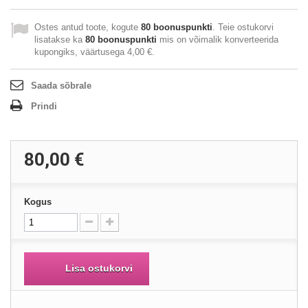
Ostes antud toote, kogute
80
boonuspunkti
. Teie ostukorvi
lisatakse ka
80
boonuspunkti
mis on võimalik konverteerida
kupongiks, väärtusega
4,00 €
.
Saada sõbrale
Prindi
80,00 €
Kogus
Lisa ostukorvi