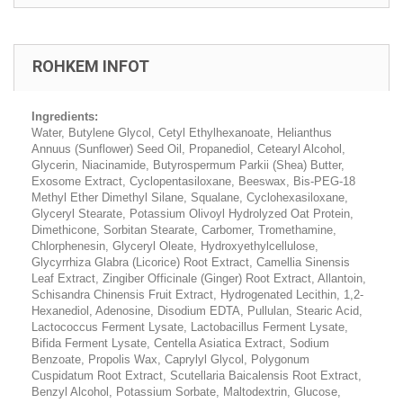
ROHKEM INFOT
Ingredients:
Water, Butylene Glycol, Cetyl Ethylhexanoate, Helianthus
Annuus (Sunflower) Seed Oil, Propanediol, Cetearyl Alcohol,
Glycerin, Niacinamide, Butyrospermum Parkii (Shea) Butter,
Exosome Extract, Cyclopentasiloxane, Beeswax, Bis-PEG-18
Methyl Ether Dimethyl Silane, Squalane, Cyclohexasiloxane,
Glyceryl Stearate, Potassium Olivoyl Hydrolyzed Oat Protein,
Dimethicone, Sorbitan Stearate, Carbomer, Tromethamine,
Chlorphenesin, Glyceryl Oleate, Hydroxyethylcellulose,
Glycyrrhiza Glabra (Licorice) Root Extract, Camellia Sinensis
Leaf Extract, Zingiber Officinale (Ginger) Root Extract, Allantoin,
Schisandra Chinensis Fruit Extract, Hydrogenated Lecithin, 1,2-
Hexanediol, Adenosine, Disodium EDTA, Pullulan, Stearic Acid,
Lactococcus Ferment Lysate, Lactobacillus Ferment Lysate,
Bifida Ferment Lysate, Centella Asiatica Extract, Sodium
Benzoate, Propolis Wax, Caprylyl Glycol, Polygonum
Cuspidatum Root Extract, Scutellaria Baicalensis Root Extract,
Benzyl Alcohol, Potassium Sorbate, Maltodextrin, Glucose,