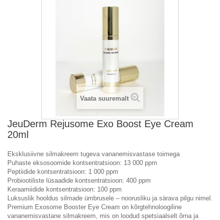
Vaata suuremalt
JeuDerm Rejusome Exo Boost Eye Cream
20ml
Eksklusiivne silmakreem tugeva vananemisvastase toimega
Puhaste eksosoomide kontsentratsioon: 13 000 ppm
Peptiidide kontsentratsioon: 1 000 ppm
Probiootiliste lüsaadide kontsentratsioon: 400 ppm
Keraamiidide kontsentratsioon: 100 ppm
Luksuslik hooldus silmade ümbrusele – noorusliku ja särava pilgu nimel.
Premium Exosome Booster Eye Cream on kõrgtehnoloogiline
vananemisvastane silmakreem, mis on loodud spetsiaalselt õrna ja