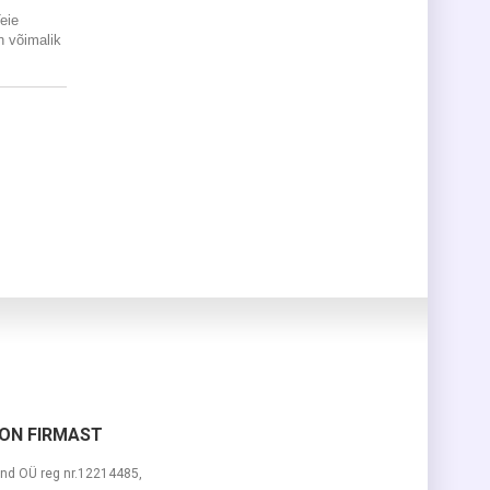
Teie
 võimalik
ON FIRMAST
nd OÜ reg nr.12214485,