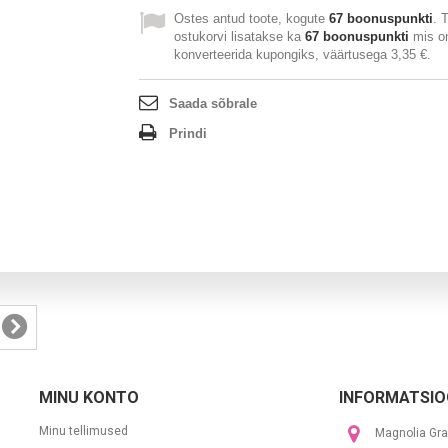
Ostes antud toote, kogute
67
boonuspunkti
. 
ostukorvi lisatakse ka
67
boonuspunkti
mis on
konverteerida kupongiks, väärtusega
3,35 €
.
Saada sõbrale
Prindi
MINU KONTO
INFORMATSIO
Minu tellimused
Magnolia Gra