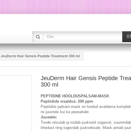
O
JeuDerm Hair Gensis Peptide Treatment 300 ml
JeuDerm Hair Gensis Peptide Tre
300 ml
PEPTIIDNE HOOLDUSPALSAM-MASK
Peptiidide sisaldus: 200 ppm
Peptiidne palsam-mask on loodud avaldama komplek
nii juustele kui ka peanahale.
Juustele:
Toode niisutab ja toidab juukseid sügavuti, suurenda
tihedust ning tugevdab juuksekiude. Mask annab juus