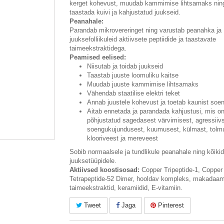
kerget kohevust, muudab kammimise lihtsamaks ning
taastada kuivi ja kahjustatud juukseid.
Peanahale:
Parandab mikrovereringet ning varustab peanahka ja
juuksefolliikuleid aktiivsete peptiidide ja taastavate
taimeekstraktidega.
Peamised eelised:
Niisutab ja toidab juukseid
Taastab juuste loomuliku kaitse
Muudab juuste kammimise lihtsamaks
Vähendab staatilise elektri teket
Annab juustele kohevust ja toetab kaunist soe
Aitab ennetada ja parandada kahjustusi, mis o
põhjustatud sagedasest värvimisest, agressiiv
soengukujundusest, kuumusest, külmast, tolm
klooriveest ja mereveest
Sobib normaalsele ja tundlikule peanahale ning kõikid
juuksetüüpidele.
Aktiivsed koostisosad:
Copper Tripeptide-1, Copper
Tetrapeptide-52 Dimer, hooldav kompleks, makadaami
taimeekstraktid, keramiidid, E-vitamiin.
Tweet
Jaga
Pinterest