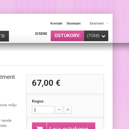
Kontakt
Sisukaart
Eesti keel
SISENE
OSTUKORV:
(TÜHI)
TSI
atment
67,00 €
Kogus
sset mõju
b nende
tele