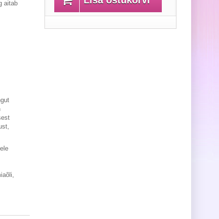
Lisa ostukorvi
 aitab
ngut
n
sest
ust,
ele
aõli,