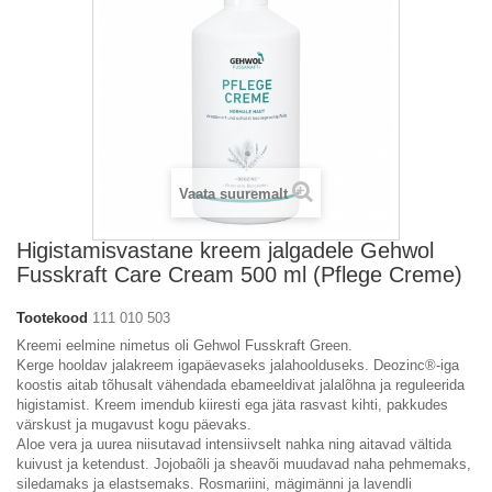
Vaata suuremalt
Higistamisvastane kreem jalgadele Gehwol
Fusskraft Care Cream 500 ml (Pflege Creme)
Tootekood
111 010 503
Kreemi eelmine nimetus oli Gehwol Fusskraft Green.
Kerge hooldav jalakreem igapäevaseks jalahoolduseks. Deozinc®-iga
koostis aitab tõhusalt vähendada ebameeldivat jalalõhna ja reguleerida
higistamist. Kreem imendub kiiresti ega jäta rasvast kihti, pakkudes
värskust ja mugavust kogu päevaks.
Aloe vera ja uurea niisutavad intensiivselt nahka ning aitavad vältida
kuivust ja ketendust. Jojobaõli ja sheavõi muudavad naha pehmemaks,
siledamaks ja elastsemaks. Rosmariini, mägimänni ja lavendli