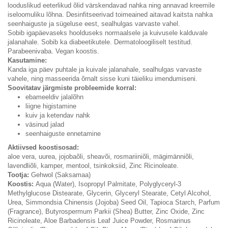
looduslikud eeterlikud õlid värskendavad nahka ning annavad kreemile
iseloomuliku lõhna. Desinfitseerivad toimeained aitavad kaitsta nahka
seenhaiguste ja sügeluse eest, sealhulgas varvaste vahel.
Sobib igapäevaseks hoolduseks normaalsele ja kuivusele kalduvale
jalanahale. Sobib ka diabeetikutele. Dermatoloogiliselt testitud.
Parabeenivaba. Vegan koostis.
Kasutamine:
Kanda iga päev puhtale ja kuivale jalanahale, sealhulgas varvaste
vahele, ning masseerida õrnalt sisse kuni täieliku imendumiseni.
Soovitatav järgmiste probleemide korral:
ebameeldiv jalalõhn
liigne higistamine
kuiv ja ketendav nahk
väsinud jalad
seenhaiguste ennetamine
Aktiivsed koostisosad:
aloe vera, uurea, jojobaõli, sheavõi, rosmariiniõli, mägimänniõli,
lavendliõli, kamper, mentool, tsinkoksiid, Zinc Ricinoleate.
Tootja:
Gehwol (Saksamaa)
Koostis:
Aqua (Water), Isopropyl Palmitate, Polyglyceryl-3
Methylglucose Distearate, Glycerin, Glyceryl Stearate, Cetyl Alcohol,
Urea, Simmondsia Chinensis (Jojoba) Seed Oil, Tapioca Starch, Parfum
(Fragrance), Butyrospermum Parkii (Shea) Butter, Zinc Oxide, Zinc
Ricinoleate, Aloe Barbadensis Leaf Juice Powder, Rosmarinus