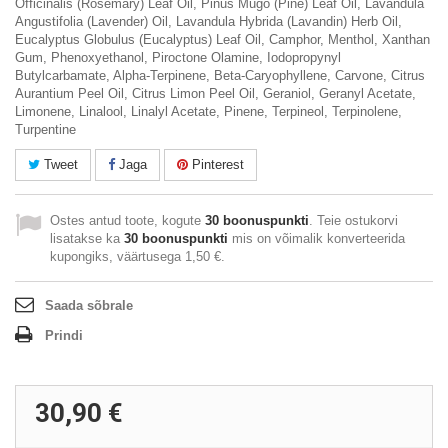
Officinalis (Rosemary) Leaf Oil, Pinus Mugo (Pine) Leaf Oil, Lavandula
Angustifolia (Lavender) Oil, Lavandula Hybrida (Lavandin) Herb Oil,
Eucalyptus Globulus (Eucalyptus) Leaf Oil, Camphor, Menthol, Xanthan
Gum, Phenoxyethanol, Piroctone Olamine, Iodopropynyl
Butylcarbamate, Alpha-Terpinene, Beta-Caryophyllene, Carvone, Citrus
Aurantium Peel Oil, Citrus Limon Peel Oil, Geraniol, Geranyl Acetate,
Limonene, Linalool, Linalyl Acetate, Pinene, Terpineol, Terpinolene,
Turpentine
Tweet
Jaga
Pinterest
Ostes antud toote, kogute
30
boonuspunkti
. Teie ostukorvi
lisatakse ka
30
boonuspunkti
mis on võimalik konverteerida
kupongiks, väärtusega
1,50 €
.
Saada sõbrale
Prindi
30,90 €