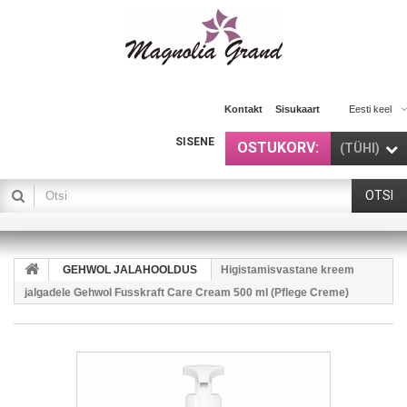
Kontakt
Sisukaart
Eesti keel
SISENE
OSTUKORV:
(TÜHI)
OTSI
GEHWOL JALAHOOLDUS
Higistamisvastane kreem
jalgadele Gehwol Fusskraft Care Cream 500 ml (Pflege Creme)