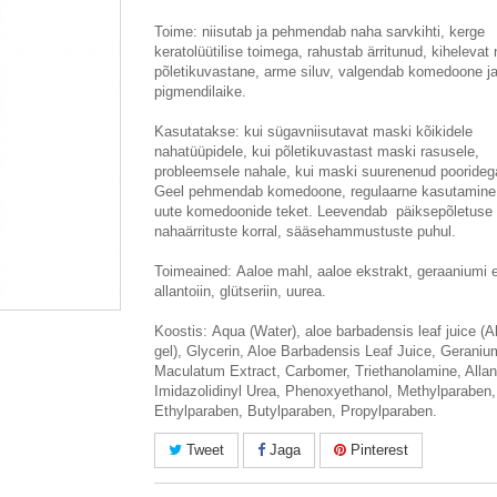
Toime: niisutab ja pehmendab naha sarvkihti, kerge
keratolüütilise toimega, rahustab ärritunud, kihelevat
põletikuvastane, arme siluv, valgendab komedoone j
pigmendilaike.
Kasutatakse: kui sügavniisutavat maski kõikidele
nahatüüpidele, kui põletikuvastast maski rasusele,
probleemsele nahale, kui maski suurenenud poorideg
Geel pehmendab komedoone, regulaarne kasutamine
uute komedoonide teket. Leevendab päiksepõletuse k
nahaärrituste korral, sääsehammustuste puhul.
Toimeained: Aaloe mahl, aaloe ekstrakt, geraaniumi e
allantoiin, glütseriin, uurea.
Koostis: Aqua (Water), aloe barbadensis leaf juice (A
gel), Glycerin, Aloe Barbadensis Leaf Juice, Geraniu
Maculatum Extract, Carbomer, Triethanolamine, Allan
Imidazolidinyl Urea, Phenoxyethanol, Methylparaben,
Ethylparaben, Butylparaben, Propylparaben.
Tweet
Jaga
Pinterest