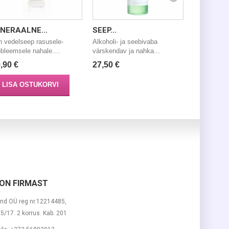
NERAALNE...
SEEP...
MINERAAL
n vedelseep rasusele-
Alkoholi- ja seebivaba
Mineral Cle
obleemsele nahale....
värskendav ja nahka...
delicate cle
,90 €
27,50 €
19,29 €
LISA OSTUKORVI
LISA O
ON FIRMAST
nd OÜ reg nr.12214485,
 15/17. 2 korrus. Kab. 201