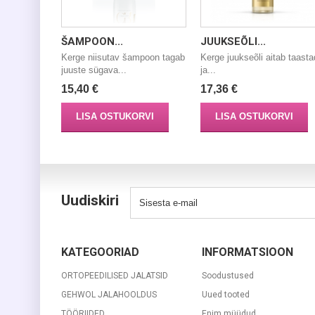
ŠAMPOON...
JUUKSEÕLI...
Kerge niisutav šampoon tagab
Kerge juukseõli aitab taast
juuste sügava...
ja...
15,40 €
17,36 €
LISA OSTUKORVI
LISA OSTUKORVI
Uudiskiri
KATEGOORIAD
INFORMATSIOON
ORTOPEEDILISED JALATSID
Soodustused
GEHWOL JALAHOOLDUS
Uued tooted
TÖÖRIIDED
Enim müüdud