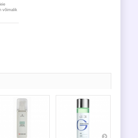
Teie
 võimalik