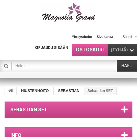
Yhteystiedot
Sivukartta
Suomi
KIRJAUDU SISÄÄN
OSTOSKORI
(TYHJÄ)
HAKU
HIUSTENHOITO
SEBASTIAN
Sebastian SET
SEBASTIAN SET
INFO