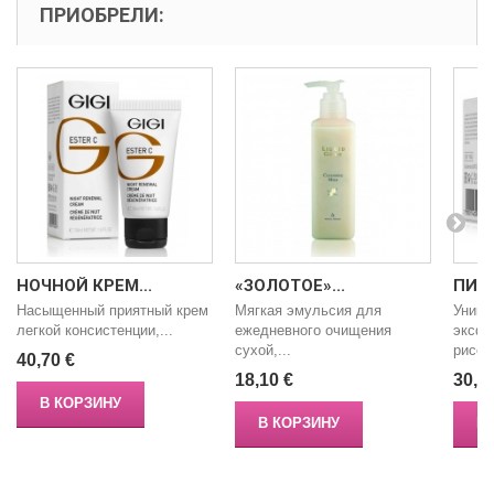
ПРИОБРЕЛИ:
НОЧНОЙ КРЕМ...
«ЗОЛОТОЕ»...
ПИЛИ
Насыщенный приятный крем
Мягкая эмульсия для
Уника
легкой консистенции,...
ежедневного очищения
эксфо
сухой,...
рисов
40,70 €
18,10 €
30,9
В КОРЗИНУ
В КОРЗИНУ
В