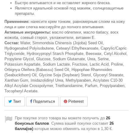
Быстро впитывается и не оставляет жирного блеска.
Является идеальной основой под макияж, солнцезащитные
препараты.
Применение:
нанесите крем тонким, равномерным слоем на кожу
лица и шеи слегка массируйте до полного впитывания.
Активные ингредиенты:
масло облепихи, масло бабасу, воск
жожоба, соевый стерол, увлажнители, витамин Е.
Состав:
Water, Simmondsia Chinensis (Jojoba) Seed Oil,
Hydrogenated Polyisobutene, Cetearyl Ethylhexanoate, Caprylic/Capric
Triglyceride, Hydroxypropyl Starch Phosphate, Beeswax, Cetyl Alcohol,
Propylene Glycol, Glucose, Sodium Glutamate, Urea, Serine,
Potassium Aspartate, Sodium Lactate, Fructose, Lactic Acid, Proline,
Orbignya Oleifera (Babassu) Seed Oil, Hippophae Rhamnoides
(Seabuckthorn) Oil, Glycine Soja (Soybean) Sterol, Glyceryl Stearate,
Xanthan Gum, Imidazolidinyl Urea, Methylparaben, Acrylates C10-30
Alkyl Acrylate Crosspolymer, Triethanolamine, Parfum, Propylparaben,
Tocopheryl Acetate.
Твит
Поделиться
Pinterest
При покупке этого товара вы можете получить до
26
бонусных баллов
. Сумма вашей покупки составит
26
балла(ов)
которые можно обменять на купон в
1,30 €
.